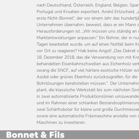
nach Deutschland, Österreich, England, Belgien, Span
Portugal und Kroatien exportiert. André Ertzscheid, „
erste Nicht-Bonnet“, der vor einem Jahr das hundertj
Unternehmen übernahm, beweist, dass er ein Mann 
Herausforderungen ist. „Wir müssen uns ständig an 
Marktentwicklungen anpassen.“ Ein Bohrer, der in nu
Tagen bearbeitet wurde, um auf einen Notfall beim 
vor Ort zu reagieren? Hab keine Angst! „Das Dekret
18. Dezember 2018, das die Verwendung von mit Kr
behandelten Eisenbahnschwellen aus Eichenholz verb
zwang die SNCF, auf viel härtere exotische Hölzer wi
Azobé oder grünes Ebenholz zurückzugreifen, für die 
Bohrlösungen bereitstellen müssen.“ Der Unterneh
plant, die klassische Werkstatt bis zum nächsten S
in zwei automatisierte Produktionslinien umzuwande
und im Rahmen einer schlanken Bestandsoptimierung
zwei Schärfroboter für kleine und große Durchmesse
sowie eine automatische Fräsmaschine anstelle von 
Maschinen zu investieren.
Bonnet & Fils