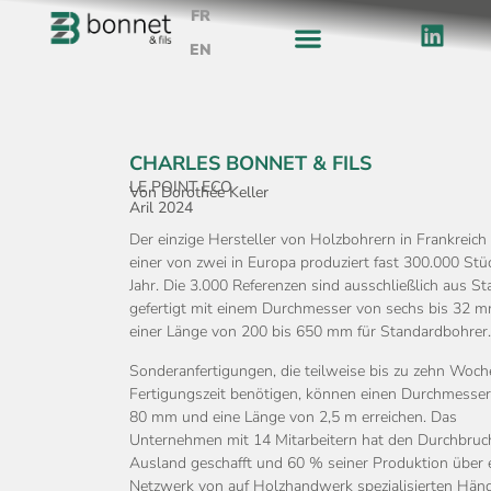
FR
EN
CHARLES BONNET & FILS
LE POINT ECO​
Von Dorothée Keller
Aril 2024
Der einzige Hersteller von Holzbohrern in Frankreich
einer von zwei in Europa produziert fast 300.000 Stü
Jahr. Die 3.000 Referenzen sind ausschließlich aus St
gefertigt mit einem Durchmesser von sechs bis 32 
einer Länge von 200 bis 650 mm für Standardbohrer.
Sonderanfertigungen, die teilweise bis zu zehn Woc
Fertigungszeit benötigen, können einen Durchmesse
80 mm und eine Länge von 2,5 m erreichen. Das
Unternehmen mit 14 Mitarbeitern hat den Durchbruc
Ausland geschafft und 60 % seiner Produktion über 
Netzwerk von auf Holzhandwerk spezialisierten Hän