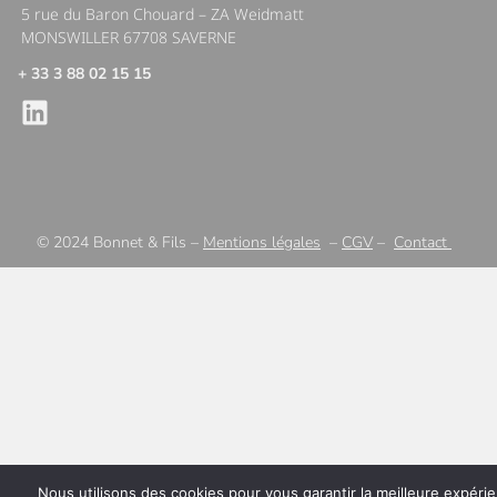
5 rue du Baron Chouard – ZA Weidmatt
MONSWILLER 67708 SAVERNE
+ 33 3 88 02 15 15
© 2024 Bonnet & Fils –
Mentions légales
–
CGV
–
Contact
Nous utilisons des cookies pour vous garantir la meilleure expéri